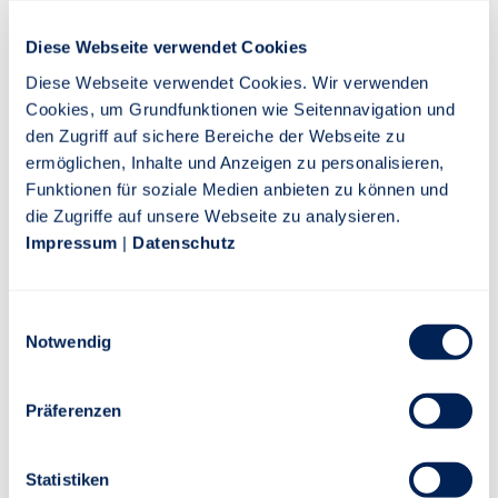
Diese Webseite verwendet Cookies
Halbjahresbericht
Diese Webseite verwendet Cookies. Wir verwenden
PDF
Cookies, um Grundfunktionen wie Seitennavigation und
den Zugriff auf sichere Bereiche der Webseite zu
ermöglichen, Inhalte und Anzeigen zu personalisieren,
Jahresbericht
Funktionen für soziale Medien anbieten zu können und
PDF
die Zugriffe auf unsere Webseite zu analysieren.
Impressum
|
Datenschutz
Einwilligungsauswahl
Risiko-Rendite-Diagramm
Notwendig
Präferenzen
Lfd. Jahr
1 Jahr
3 Jahre
5 Jahre
10 Jahre
Statistiken