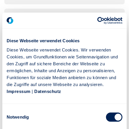
Jahresbericht
PDF
Diese Webseite verwendet Cookies
SFDR vorvertragliches Dokument
Diese Webseite verwendet Cookies. Wir verwenden
PDF
Cookies, um Grundfunktionen wie Seitennavigation und
den Zugriff auf sichere Bereiche der Webseite zu
ermöglichen, Inhalte und Anzeigen zu personalisieren,
SFDR regelmäßiges Dokument
Funktionen für soziale Medien anbieten zu können und
PDF
die Zugriffe auf unsere Webseite zu analysieren.
Impressum
|
Datenschutz
SFDR Web Disclosure
PDF
Einwilligungsauswahl
Notwendig