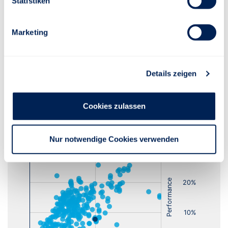
Statistiken
Risiko-Rendite-Diagramm
Marketing
Details zeigen
Lfd. Jahr
1 Jahr
3 Jahre
5 Jahre
10 Jahre
Cookies zulassen
Nur notwendige Cookies verwenden