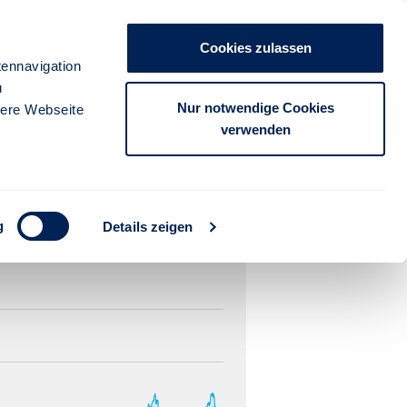
Cookies zulassen
ennavigation
u
Nur notwendige Cookies
sere Webseite
verwenden
g
Details zeigen
3 Jahre
5 Jahre
10 Jahre
seit Auflage