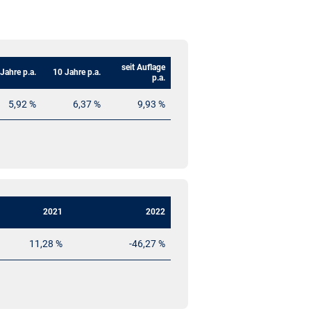
seit Auflage
 Jahre p.a.
10 Jahre p.a.
p.a.
5,92 %
6,37 %
9,93 %
2021
2022
11,28 %
-46,27 %