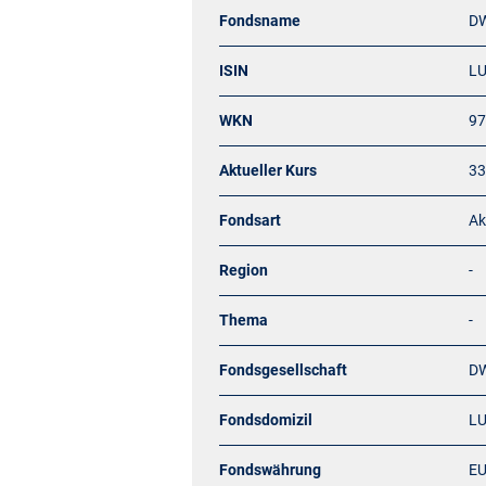
Fondsname
DW
ISIN
L
WKN
97
Aktueller Kurs
33
Fondsart
Ak
Region
-
Thema
-
Fondsgesellschaft
DW
Fondsdomizil
L
Fondswährung
E