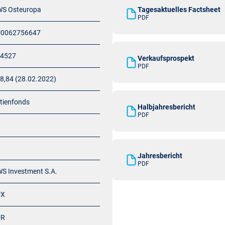
S Osteuropa
Tagesaktuelles Factsheet
PDF
U0062756647
4527
Verkaufsprospekt
PDF
8,84 (28.02.2022)
tienfonds
Halbjahresbericht
PDF
Jahresbericht
PDF
S Investment S.A.
UX
UR