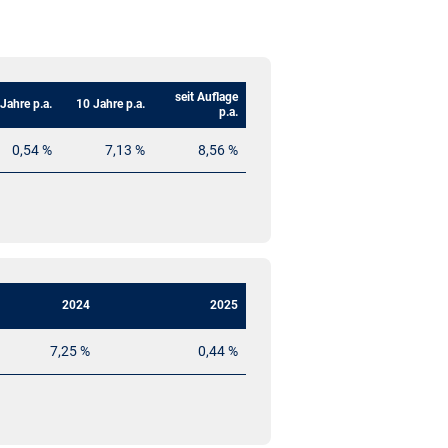
seit Auflage
 Jahre p.a.
10 Jahre p.a.
p.a.
0,54 %
7,13 %
8,56 %
2024
2025
7,25 %
0,44 %