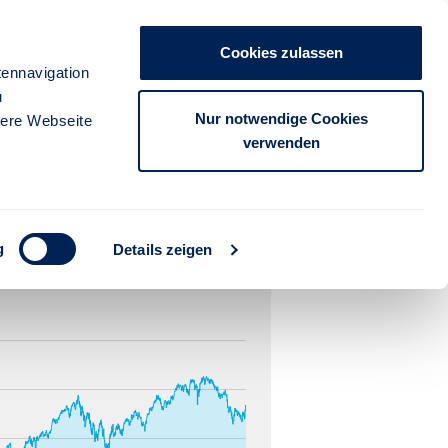
Cookies zulassen
ennavigation
u
Nur notwendige Cookies
sere Webseite
verwenden
g
Details zeigen
3 Jahre
5 Jahre
10 Jahre
seit Auflage