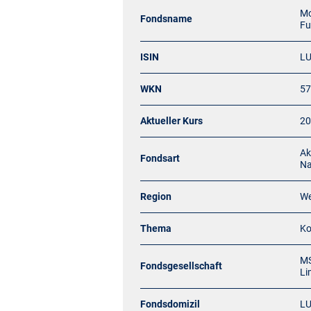
Mo
Fondsname
Fu
ISIN
L
WKN
57
Aktueller Kurs
20
Ak
Fondsart
Na
Region
We
Thema
Ko
MS
Fondsgesellschaft
Li
Fondsdomizil
L