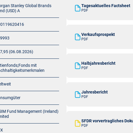
rgan Stanley Global Brands
Tagesaktuelles Factsheet
nd (USD) A
PDF
U0119620416
Verkaufsprospekt
9993
PDF
7,95 (06.08.2026)
Halbjahresbericht
tienfonds;Fonds mit
PDF
chhaltigkeitsmerkmalen
ltweit
Jahresbericht
PDF
nsumgüter
IM Fund Management (Ireland)
mited
SFDR vorvertragliches Do
PDF
UX