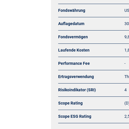
Fondswährung
U
Auflagedatum
30
Fondsvermögen
9,
Laufende Kosten
1,
Performance Fee
-
Ertragsverwendung
Th
Risikoindikator (SRI)
4
Scope Rating
(D
Scope ESG Rating
2,