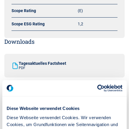
Scope Rating
(E)
Scope ESG Rating
1,2
Downloads
Tagesaktuelles Factsheet
PDF
Verkaufsprospekt
PDF
Diese Webseite verwendet Cookies
Diese Webseite verwendet Cookies. Wir verwenden
Halbjahresbericht
PDF
Cookies, um Grundfunktionen wie Seitennavigation und