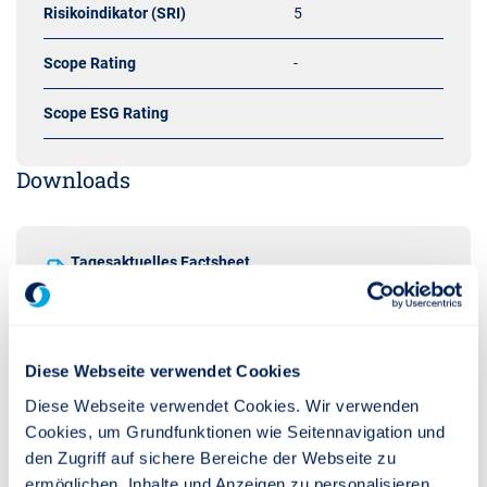
Risikoindikator (SRI)
5
Scope Rating
-
Scope ESG Rating
Downloads
Tagesaktuelles Factsheet
PDF
Verkaufsprospekt
Diese Webseite verwendet Cookies
PDF
Diese Webseite verwendet Cookies. Wir verwenden
Cookies, um Grundfunktionen wie Seitennavigation und
den Zugriff auf sichere Bereiche der Webseite zu
Halbjahresbericht
ermöglichen, Inhalte und Anzeigen zu personalisieren,