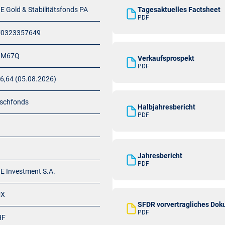
E Gold & Stabilitätsfonds PA
Tagesaktuelles Factsheet
PDF
U0323357649
0M67Q
Verkaufsprospekt
PDF
6,64 (05.08.2026)
schfonds
Halbjahresbericht
PDF
Jahresbericht
PDF
E Investment S.A.
UX
SFDR vorvertragliches Do
PDF
HF