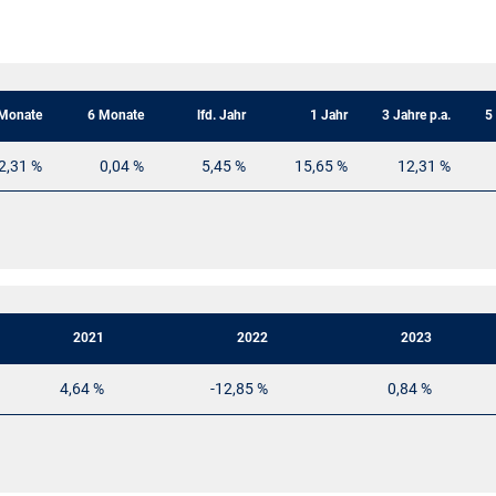
Monate
6 Monate
lfd. Jahr
1 Jahr
3 Jahre p.a.
5
2,31 %
0,04 %
5,45 %
15,65 %
12,31 %
2021
2022
2023
4,64 %
-12,85 %
0,84 %