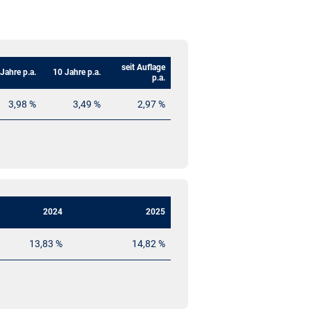
seit Auflage
 Jahre p.a.
10 Jahre p.a.
p.a.
3,98 %
3,49 %
2,97 %
2024
2025
13,83 %
14,82 %