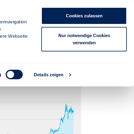
Cookies zulassen
ennavigation
u
Nur notwendige Cookies
sere Webseite
verwenden
g
Details zeigen
3 Jahre
5 Jahre
10 Jahre
seit Auflage