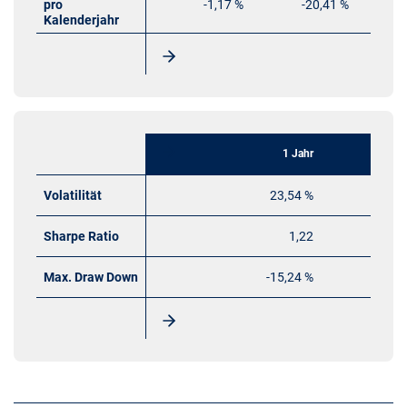
pro
-1,17 %
-20,41 %
Kalenderjahr
1 Jahr
Volatilität
23,54 %
Sharpe Ratio
1,22
Max. Draw Down
-15,24 %