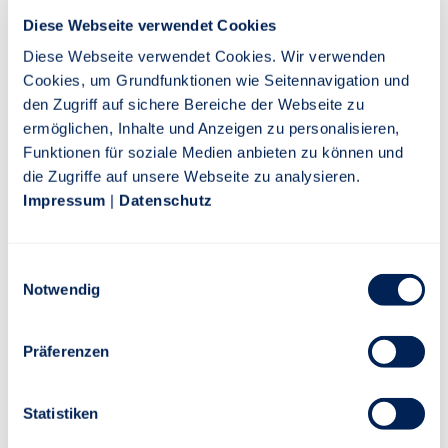
Diese Webseite verwendet Cookies
Jahresbericht
Diese Webseite verwendet Cookies. Wir verwenden
PDF
Cookies, um Grundfunktionen wie Seitennavigation und
den Zugriff auf sichere Bereiche der Webseite zu
ermöglichen, Inhalte und Anzeigen zu personalisieren,
SFDR vorvertragliches Dokument
Funktionen für soziale Medien anbieten zu können und
PDF
die Zugriffe auf unsere Webseite zu analysieren.
Impressum
|
Datenschutz
SFDR regelmäßiges Dokument
PDF
Einwilligungsauswahl
Notwendig
SFDR Web Disclosure
Präferenzen
PDF
Statistiken